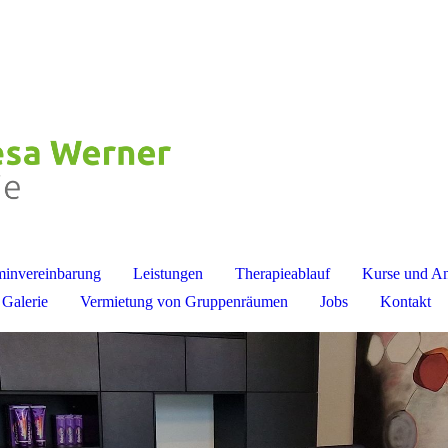
minvereinbarung
Leistungen
Therapieablauf
Kurse und A
Galerie
Vermietung von Gruppenräumen
Jobs
Kontakt