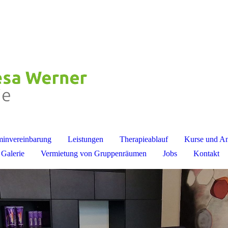
minvereinbarung
Leistungen
Therapieablauf
Kurse und A
Galerie
Vermietung von Gruppenräumen
Jobs
Kontakt