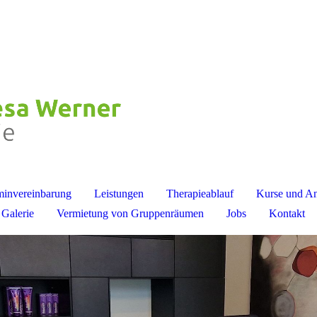
minvereinbarung
Leistungen
Therapieablauf
Kurse und A
Galerie
Vermietung von Gruppenräumen
Jobs
Kontakt